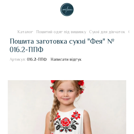
Каталог
Пошитий одяг під вишивку
Сукні для дівчаток
Су
Пошита заготовка сукні "Фея" №
016.2-ППФ
Артикул:
016.2-ППФ
Написати відгук