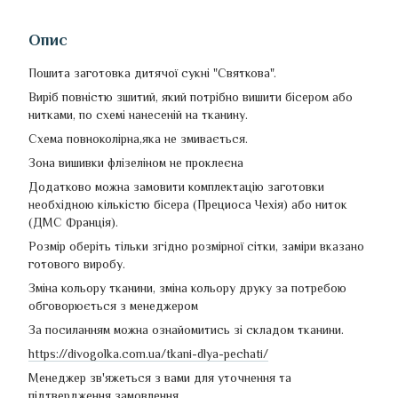
Опис
Пошита заготовка дитячої сукні "Святкова".
Виріб повністю зшитий, який потрібно вишити бісером або
нитками, по схемі нанесеній на тканину.
Схема повноколірна,яка не змивається.
Зона вишивки флізеліном не проклеєна
Додатково можна замовити комплектацію заготовки
необхідною кількістю бісера (Прециоса Чехія) або ниток
(ДМС Франція).
Розмір оберіть тільки згідно розмірної сітки, заміри вказано
готового виробу.
Зміна кольору тканини, зміна кольору друку за потребою
обговорюється з менеджером
За посиланням можна ознайомитись зі складом тканини.
https://divogolka.com.ua/tkani-dlya-pechati/
Менеджер зв'яжеться з вами для уточнення та
підтвердження замовлення.