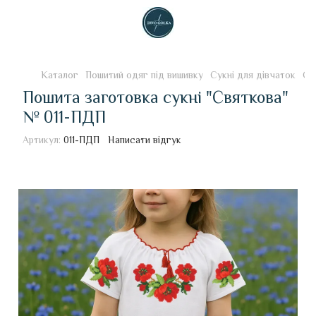
Каталог
Пошитий одяг під вишивку
Сукні для дівчаток
Су
Пошита заготовка сукні "Святкова"
№ 011-ПДП
Артикул:
011-ПДП
Написати відгук