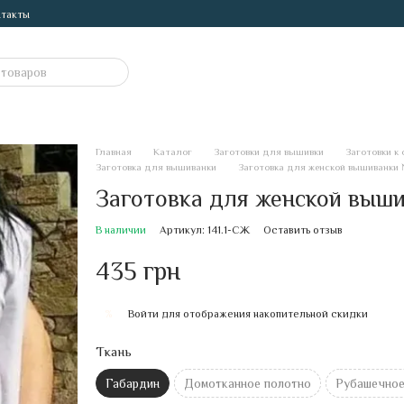
такты
Главная
Каталог
Заготовки для вышивки
Заготовки к
Заготовка для вышиванки
Заготовка для женской вышиванки 
Заготовка для женской выши
В наличии
Артикул: 141.1-СЖ
Оставить отзыв
435 грн
Войти
для отображения накопительной скидки
%
Ткань
Габардин
Домотканное полотно
Рубашечное