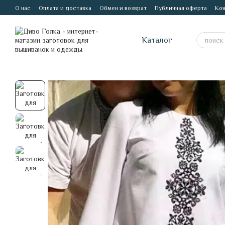
Перейти к основному контенту
О нас
Оплата и доставка
Обмен и возврат
Публичная оферта
Кон
Каталог