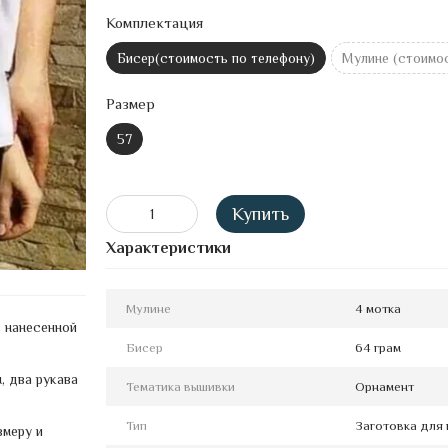
Комплектация
Бисер(стоимость по телефону)
Мулине (стоимос
Размер
57
Купить
Характеристики
Мулине
4 мотка
с нанесенной
Бисер
64 грам
, два рукава
Тематика вышивки
Орнамент
Тип
Заготовка для 
змеру и