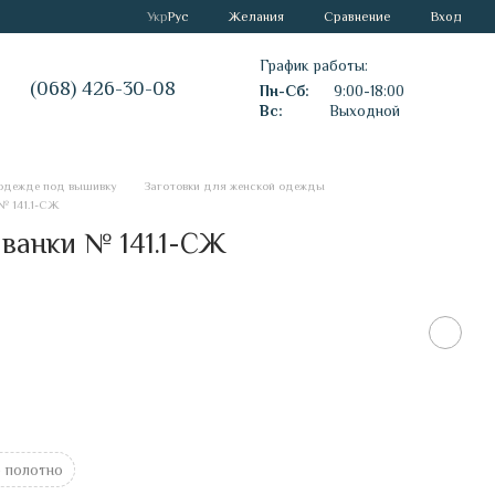
Сравнение
Укр
Рус
Желания
Вход
График работы:
(068) 426-30-08
Пн-Сб:
9:00-18:00
Вс:
Выходной
 одежде под вышивку
Заготовки для женской одежды
№ 141.1-СЖ
ванки № 141.1-СЖ
 полотно