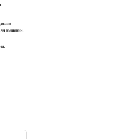
т.
димым
ля вышивки,
ни.