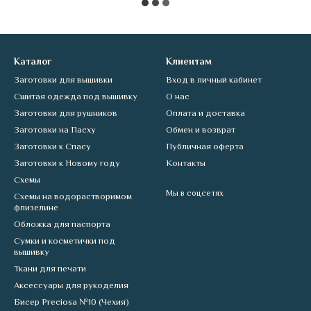
Каталог
Клиентам
Заготовки для вышивки
Вход в личный кабинет
Сшитая одежда под вышивку
О нас
Заготовки для рушников
Оплата и доставка
Заготовки на Пасху
Обмен и возврат
Заготовки к Спасу
Публичная оферта
Заготовки к Новому году
Контакты
Схемы
Мы в соцсетях
Схемы на водорастворимом
флизелине
Обложка для паспорта
Сумки и косметички под
вышивку
Ткани для печати
Аксессуары для рукоделия
Бисер Preciosa №10 (Чехия)