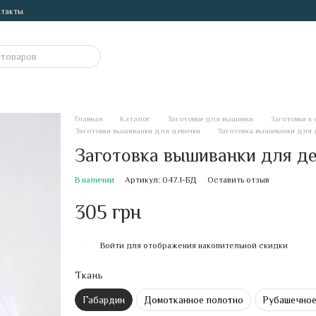
такты
Главная
Каталог
Заготовки для вышивки
Заготовки к
Заготовки вышиванки для девочки
Заготовка вышиванки для 
Заготовка вышиванки для де
В наличии
Артикул: 047.1-БД
Оставить отзыв
305 грн
Войти
для отображения накопительной скидки
%
Ткань
Габардин
Домотканное полотно
Рубашечное