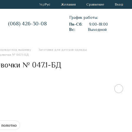
Сравнение
Укр
Рус
Желания
Вход
График работы:
(068) 426-30-08
Пн-Сб:
9:00-18:00
Вс:
Выходной
 одежде под вышивку
Заготовки для детской одежды
девочки № 047.1-БД
вочки № 047.1-БД
 полотно