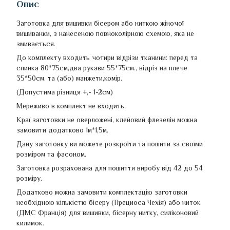
Опис
Заготовка для вишивки
бісером або ниткою жіночої
вишиванки, з нанесеною повноколірною схемою, яка не
змивається.
До комплекту входить чотири відрізи тканини: перед та
спинка 80*75см,два рукави 55*75см., відріз на плече
35*50см. та (або) манжети,комір.
(Допустима різниця +,- 1-2см)
Мереживо в комплект не входить.
Краї заготовки не оверложені, клейовий флезелін можна
замовити додатково 1м*1,5м.
Дану заготовку ви можете розкроїти та пошити за своїми
розміром та фасоном.
Заготовка розрахована для пошиття виробу від 42 до 54
розміру.
Додатково можна замовити комплектацію заготовки
необхідною кількістю бісеру (Прециоса Чехія) або ниток
(ДМС Франція) для вишивки, бісерну нитку, силіконовий
килимок.