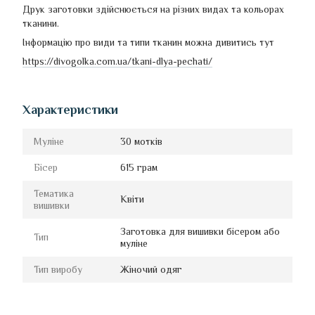
Друк заготовки здійснюється на різних видах та кольорах
тканини.
Інформацію про види та типи тканин можна дивитись тут
https://divogolka.com.ua/tkani-dlya-pechati/
Характеристики
Муліне
30 мотків
Бісер
615 грам
Тематика
Квіти
вишивки
Заготовка для вишивки бісером або
Тип
муліне
Тип виробу
Жіночий одяг