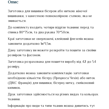
Опис
Заготовка для вишивки
бісером або ниткою жіночої
вишиванки, з нанесеною повноколірною схемою, яка не
змивається.
До комплекту входить чотири відрізи тканини: перед та
спинка 80*75см, та два рукава 70*50см.
Краї заготовки не оверложені, клейовий флезелін можна
замовити додатково 1м*1,5м.
Дану заготовку ви можете розкроїти та пошити за своїми
розміром та фасоном.
Заготовка розрахована для пошиття виробу від 42 до 54
розміру.
Додатково можна замовити комплектацію заготовки
необхідною кількістю бісеру (Прециоса Чехія) або ниток
(ДМС Франція) для вишивки, бісерну нитку, силіконовий
килимок.
Друк заготовки здійснюється на різних видах та кольорах
тканини.
Інформацію про види та типи тканин можна дивитись тут