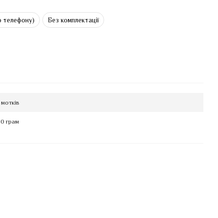
о телефону)
Без комплектації
 мотків
0 грам