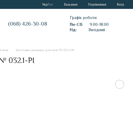
Порівняння
Укр
Рус
Бажання
Вхід
Графік роботи:
(068) 426-30-08
Пн-Сб:
9:00-18:00
Нд:
Вихідний
 ікон
Заготовка рушника для ікон № 032.1-РІ
№ 032.1-РІ