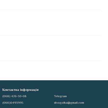
Контактна інформація
(068) 426-30-08
Telegram
(066)0493995
divogolka@gmail.com