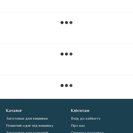
Каталог
Клієнтам
Заготовки для вишивки
Вхід до кабінету
Пошитий одяг під вишивку
Про нас
Заготовки для рушників
Оплата і доставка