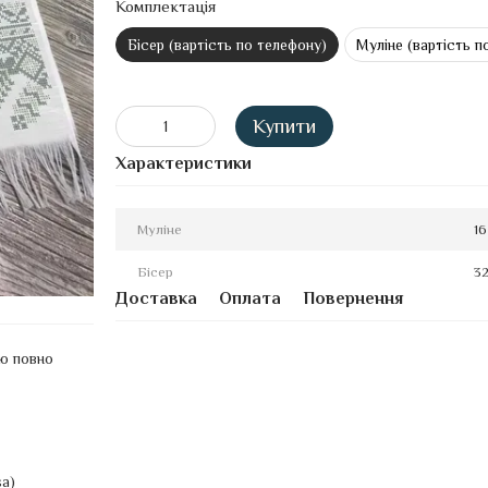
Комплектація
Бісер (вартість по телефону)
Муліне (вартість п
Купити
Характеристики
Муліне
16
Бісер
32
Доставка
Оплата
Повернення
ою повно
sa)