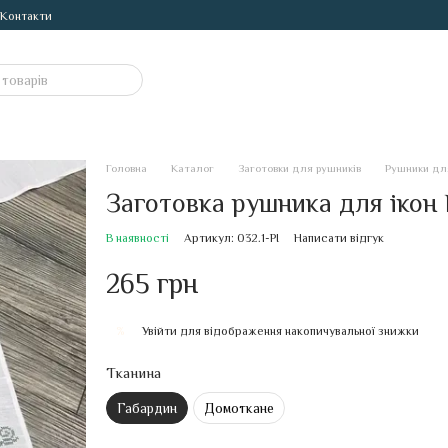
Контакти
Головна
Каталог
Заготовки для рушників
Рушники для
Заготовка рушника для ікон 
В наявності
Артикул: 032.1-РІ
Написати відгук
265 грн
Увійти
для відображення накопичувальної знижки
%
Тканина
Габардин
Домоткане