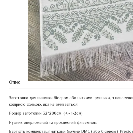
Опис
Заготовка для вишивки бісером або нитками рушника, з нанесен
колірною схемою, яка не змивається.
Розмір заготовки 32*200см (+,- 1-2см)
Рушник оверложений та проклеєний флізеліном.
Вартість комплектації нитками (муліне DMC) або бісером ( Precio