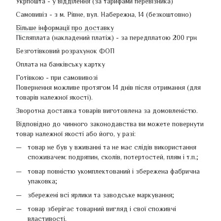
Укрпошта - у відділення (за тарифами перевізника)
Самовивіз - з м. Рівне, вул. Набережна, 14 (безкоштовно)
Більше інформації про доставку
Післяплата (накладений платіж) - за передплатою 200 грн
Безготівковий розрахунок ФОП
Оплата на банківську картку
Готівкою - при самовивозі
Повернення можливе протягом 14 днів після отримання (для
товарів належної якості).
Зворотна доставка товарів виготовлена ​​за домовленістю.
Відповідно до чинного законодавства ви можете повернути
товар належної якості або його, у разі:
товар не був у вживанні та не має слідів використання
споживачем: подряпин, сколів, потертостей, плям і т.п.;
товар повністю укомплектований і збережена фабрична
упаковка;
збережені всі ярлики та заводське маркування;
товар зберігає товарний вигляд і свої споживчі
властивості.