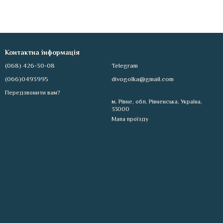
Контактна інформація
(068) 426-30-08
Telegram
(066)0493995
divogolka@gmail.com
Передзвонити вам?
м. Рівне, обл. Рівненська, Україна,
33000
Мапа проїзду