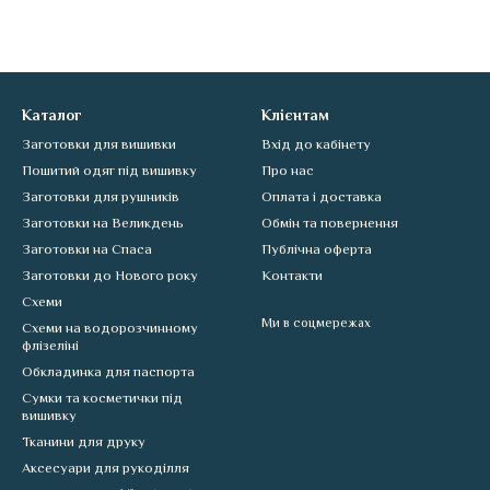
Каталог
Клієнтам
Заготовки для вишивки
Вхід до кабінету
Пошитий одяг під вишивку
Про нас
Заготовки для рушників
Оплата і доставка
Заготовки на Великдень
Обмін та повернення
Заготовки на Спаса
Публічна оферта
Заготовки до Нового року
Контакти
Схеми
Ми в соцмережах
Схеми на водорозчинному
флізеліні
Обкладинка для паспорта
Сумки та косметички під
вишивку
Тканини для друку
Аксесуари для рукоділля