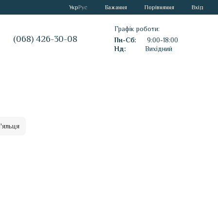
Порівняння
Укр
Рус
Бажання
Вхід
Графік роботи:
(068) 426-30-08
Пн-Сб:
9:00-18:00
Нд:
Вихідний
'яльця