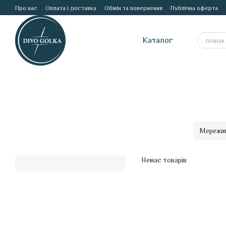
Перейти до основного контенту
Про нас
Оплата і доставка
Обмін та повернення
Публічна оферта
Каталог
Мережи
Немає товарів