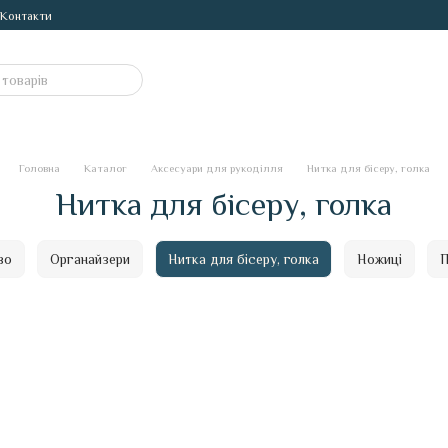
Контакти
Головна
Каталог
Аксесуари для рукоділля
Нитка для бісеру, голка
Нитка для бісеру, голка
во
Органайзери
Нитка для бісеру, голка
Ножиці
П