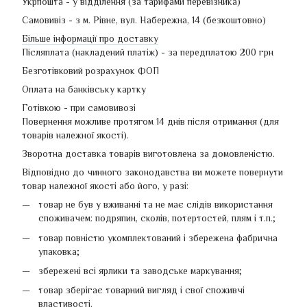
Укрпошта - у відділення (за тарифами перевізника)
Самовивіз - з м. Рівне, вул. Набережна, 14 (безкоштовно)
Більше інформації про доставку
Післяплата (накладений платіж) - за передплатою 200 грн
Безготівковий розрахунок ФОП
Оплата на банківську картку
Готівкою - при самовивозі
Повернення можливе протягом 14 днів після отримання (для
товарів належної якості).
Зворотна доставка товарів виготовлена ​​за домовленістю.
Відповідно до чинного законодавства ви можете повернути
товар належної якості або його, у разі:
товар не був у вживанні та не має слідів використання
споживачем: подряпин, сколів, потертостей, плям і т.п.;
товар повністю укомплектований і збережена фабрична
упаковка;
збережені всі ярлики та заводське маркування;
товар зберігає товарний вигляд і свої споживчі
властивості.