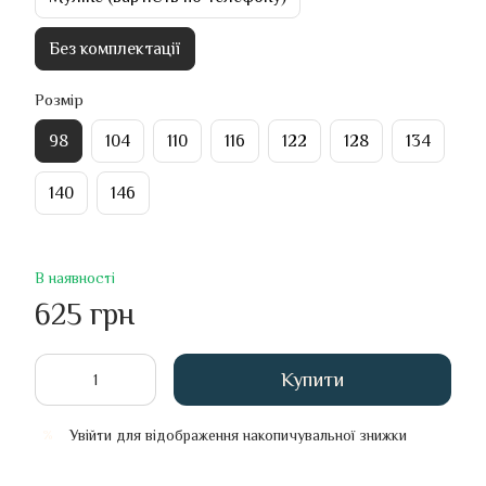
Без комплектації
Розмір
98
104
110
116
122
128
134
140
146
В наявності
625 грн
Купити
Увійти
для відображення накопичувальної знижки
%