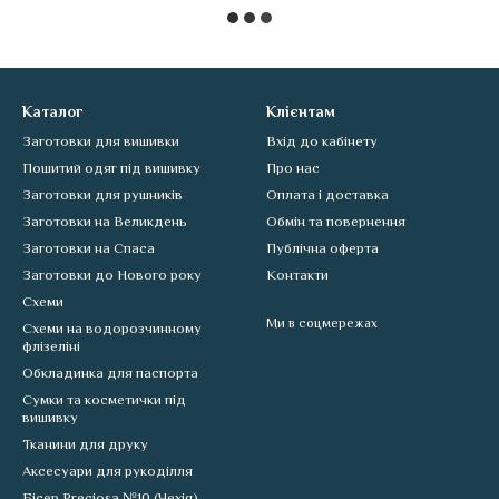
Каталог
Клієнтам
Заготовки для вишивки
Вхід до кабінету
Пошитий одяг під вишивку
Про нас
Заготовки для рушників
Оплата і доставка
Заготовки на Великдень
Обмін та повернення
Заготовки на Спаса
Публічна оферта
Заготовки до Нового року
Контакти
Схеми
Ми в соцмережах
Схеми на водорозчинному
флізеліні
Обкладинка для паспорта
Сумки та косметички під
вишивку
Тканини для друку
Аксесуари для рукоділля
Бісер Preciosa №10 (Чехія)