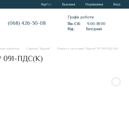
Порівняння
Укр
Рус
Бажання
Вхід
Графік роботи:
(068) 426-30-08
Пн-Сб:
9:00-18:00
Нд:
Вихідний
для дівчаток
Сорочка "Краля"
Пошита заготовка "Краля" № 091-ПДС(К)
№ 091-ПДС(К)