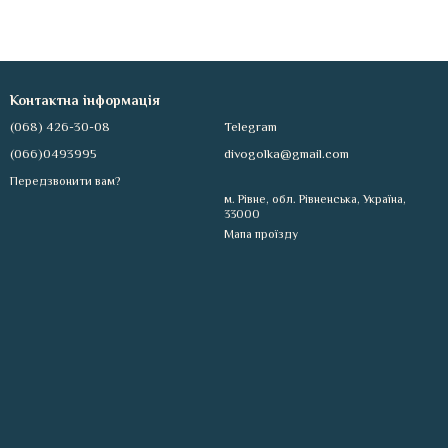
Контактна інформація
(068) 426-30-08
Telegram
(066)0493995
divogolka@gmail.com
Передзвонити вам?
м. Рівне, обл. Рівненська, Україна,
33000
Мапа проїзду