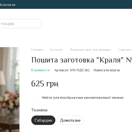
Контакти
Головна
Каталог
Пошитий одяг під вишивку
Сорочки 
Пошита заготовка "Краля" 
В наявності
Артикул: 091-ПДС(К)
Написати відгук
625 грн
Увійти
для відображення накопичувальної знижки
%
Тканина
Габардин
Домоткане