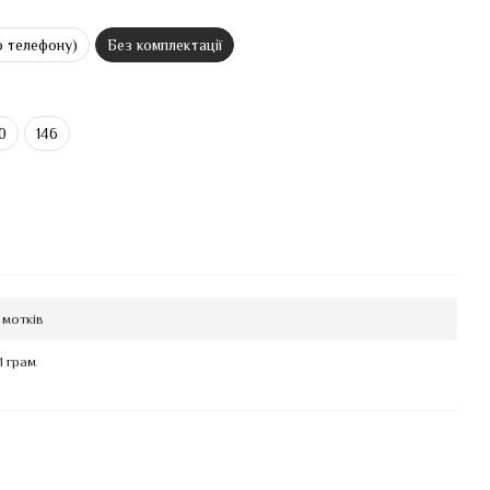
о телефону)
Без комплектації
0
146
 мотків
1 грам