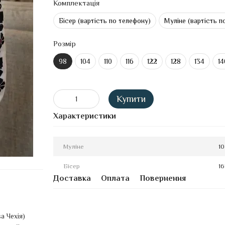
Комплектація
Бісер (вартість по телефону)
Муліне (вартість п
Розмір
98
104
110
116
122
128
134
14
Купити
Характеристики
Муліне
10
Бісер
16
Доставка
Оплата
Повернення
sa Чехія)