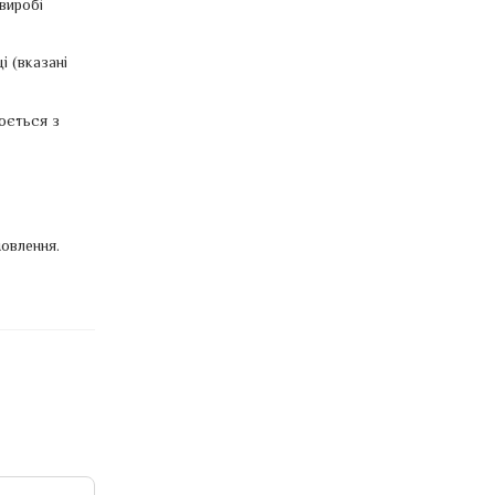
виробі
і (вказані
рюється з
овлення.