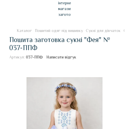
Каталог
Пошитий одяг під вишивку
Сукні для дівчаток
Су
Пошита заготовка сукні "Фея" №
037-ППФ
Артикул:
037-ППФ
Написати відгук