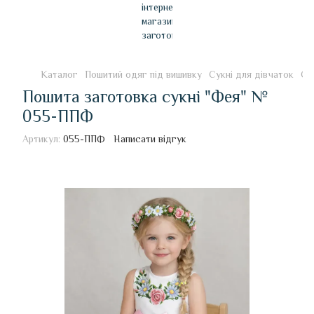
Каталог
Пошитий одяг під вишивку
Сукні для дівчаток
Су
Пошита заготовка сукні "Фея" №
055-ППФ
Артикул:
055-ППФ
Написати відгук