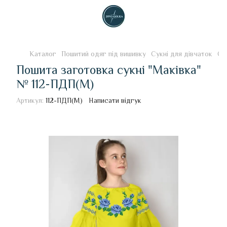
Каталог
Пошитий одяг під вишивку
Сукні для дівчаток
Су
Пошита заготовка сукні "Маківка"
№ 112-ПДП(М)
Артикул:
112-ПДП(М)
Написати відгук