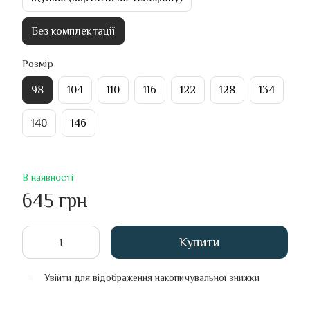
Без комплектації
Розмір
98
104
110
116
122
128
134
140
146
В наявності
645 грн
Купити
Увійти
для відображення накопичувальної знижки
%