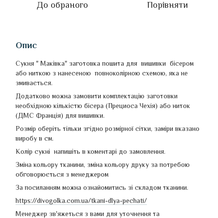
До обраного
Порівняти
Опис
Сукня " Маківка" заготовка пошита для вишивки бісером
або ниткою з нанесеною повноколірною схемою, яка не
змивається.
Додатково можна замовити комплектацію заготовки
необхідною кількістю бісера (Прециоса Чехія) або ниток
(ДМС Франція) для вишивки.
Розмір оберіть тільки згідно розмірної сітки, заміри вказано
виробу в см.
Колір сукні напишіть в коментарі до замовлення.
Зміна кольору тканини, зміна кольору друку за потребою
обговорюється з менеджером
За посиланням можна ознайомитись зі складом тканини.
https://divogolka.com.ua/tkani-dlya-pechati/
Менеджер зв'яжеться з вами для уточнення та