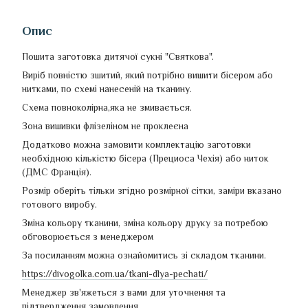
Опис
Пошита заготовка дитячої сукні "Святкова".
Виріб повністю зшитий, який потрібно вишити бісером або
нитками, по схемі нанесеній на тканину.
Схема повноколірна,яка не змивається.
Зона вишивки флізеліном не проклеєна
Додатково можна замовити комплектацію заготовки
необхідною кількістю бісера (Прециоса Чехія) або ниток
(ДМС Франція).
Розмір оберіть тільки згідно розмірної сітки, заміри вказано
готового виробу.
Зміна кольору тканини, зміна кольору друку за потребою
обговорюється з менеджером
За посиланням можна ознайомитись зі складом тканини.
https://divogolka.com.ua/tkani-dlya-pechati/
Менеджер зв'яжеться з вами для уточнення та
підтвердження замовлення.