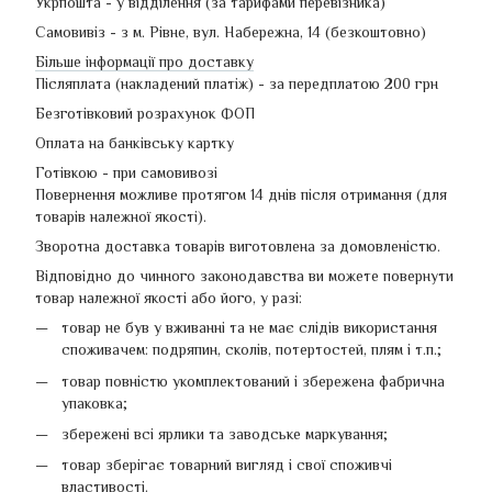
Укрпошта - у відділення (за тарифами перевізника)
Самовивіз - з м. Рівне, вул. Набережна, 14 (безкоштовно)
Більше інформації про доставку
Післяплата (накладений платіж) - за передплатою 200 грн
Безготівковий розрахунок ФОП
Оплата на банківську картку
Готівкою - при самовивозі
Повернення можливе протягом 14 днів після отримання (для
товарів належної якості).
Зворотна доставка товарів виготовлена ​​за домовленістю.
Відповідно до чинного законодавства ви можете повернути
товар належної якості або його, у разі:
товар не був у вживанні та не має слідів використання
споживачем: подряпин, сколів, потертостей, плям і т.п.;
товар повністю укомплектований і збережена фабрична
упаковка;
збережені всі ярлики та заводське маркування;
товар зберігає товарний вигляд і свої споживчі
властивості.