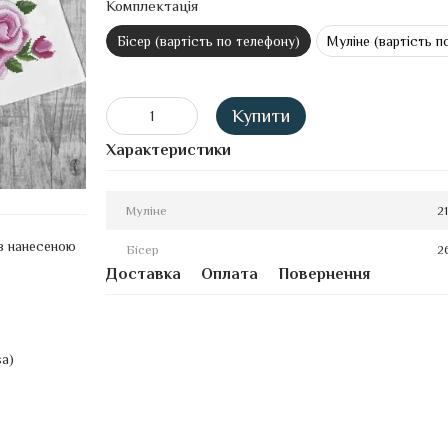
Комплектація
Бісер (вартість по телефону)
Муліне (вартість п
Купити
Характеристики
Муліне
2
 з нанесеною
Бісер
2
Доставка
Оплата
Повернення
sa)