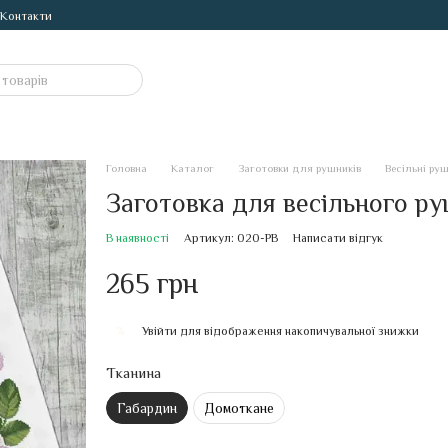
Контакти
Головна
Каталог
Заготовки для рушників
Весільні ру
Заготовка для весільного р
В наявності
Артикул: 020-РВ
Написати відгук
265 грн
Увійти
для відображення накопичувальної знижки
%
Тканина
Габардин
Домоткане