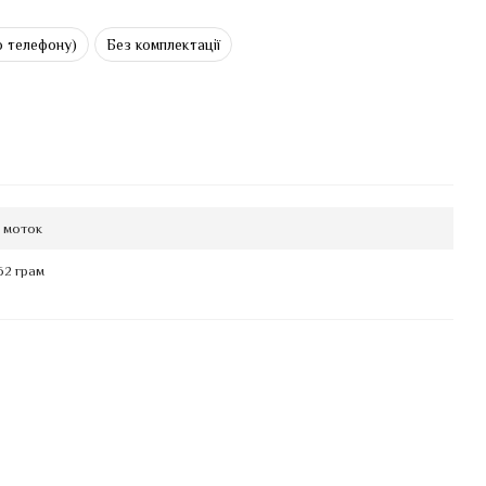
о телефону)
Без комплектації
1 моток
62 грам