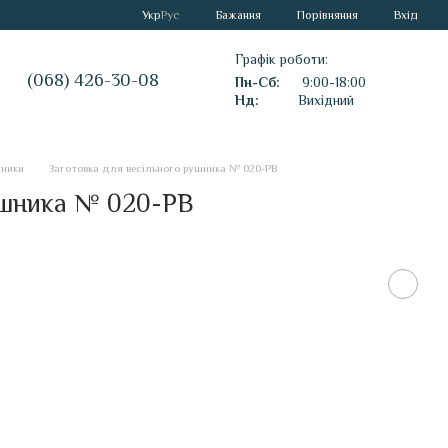
Порівняння
Укр
Рус
Бажання
Вхід
Графік роботи:
(068) 426-30-08
Пн-Сб:
9:00-18:00
Нд:
Вихідний
шники
Заготовка для весільного рушника № 020-РВ
ушника № 020-РВ