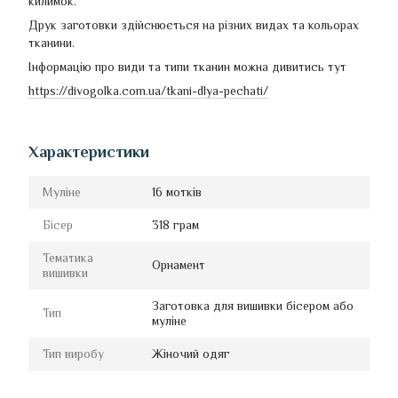
килимок.
Друк заготовки здійснюється на різних видах та кольорах
тканини.
Інформацію про види та типи тканин можна дивитись тут
https://divogolka.com.ua/tkani-dlya-pechati/
Характеристики
Муліне
16 мотків
Бісер
318 грам
Тематика
Орнамент
вишивки
Заготовка для вишивки бісером або
Тип
муліне
Тип виробу
Жіночий одяг