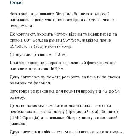
Опис
Заготовка для вишивки
бісером або ниткою жіночої
вишиванки, з нанесеною повноколірною схемою, яка не
змивається.
До комплекту входить чотири відрізи тканини: перед та
спинка 80*75см,два рукави 55*75см., відріз на плече
35*50см. та (або) манжети,комір.
(Допустима різниця +,- 1-2см)
Краї заготовки не оверложені, клейовий флезелін можна
замовити додатково 1м*1,5м.
Дану заготовку ви можете розкроїти та пошити за своїми
розміром та фасоном.
Заготовка розрахована для пошиття виробу від 42 до 54
розміру.
Додатково можна замовити комплектацію заготовки
необхідною кількістю бісеру (Прециоса Чехія) або ниток
(ДМС Франція) для вишивки, бісерну нитку, силіконовий
килимок.
Друк заготовки здійснюється на різних видах та кольорах