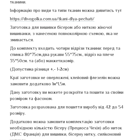
тканини.
Інформацію про види та типи тканин можна дивитись тут
https://divogolka.com.ua/tkani-dlya-pechati/
Заготовка для вишивки
бісером або ниткою жіночої
вишиванки, з нанесеною повноколірною схемою, яка не
змивається.
До комплекту входить чотири відрізи тканини: перед та
спинка 80*75см,два рукави 55*75см., відріз на плече
35*50см. та (або) манжети,комір.
(Допустима різниця +,- 1-2см)
Краї заготовки не оверложені, клейовий флезелін можна
замовити додатково 1м*1,5м.
Дану заготовку ви можете розкроїти та пошити за своїми
розміром та фасоном.
Заготовка розрахована для пошиття виробу від 42 до 54
розміру.
Додатково можна замовити комплектацію заготовки
необхідною кількістю бісеру (Прециоса Чехія) або ниток
(ДМС Франція) для вишивки, бісерну нитку, силіконовий