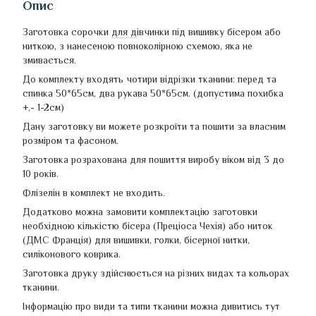
Опис
Заготовка сорочки
для д
івчинки
під вишивку бісером або
ниткою, з нанесеною повноколірною схемою, яка не
змивається.
До комплекту входять чотири відрізки тканини: перед та
спинка 50*65см, два рукава 50*65см. (допустима похибка
+,- 1-2см)
Дану заготовку ви можете розкроїти та пошити за власним
розміром та фасоном.
Заготовка розрахована для пошиття виробу віком від 3 до
10 років.
Флізелін в комплект не входить.
Додатково можна замовити комплектацію заготовки
необхідною кількістю бісера (Преціоса Чехія) або ниток
(ДМС Франція) для вишивки, голки, бісерної нитки,
силіконового коврика.
Заготовка друку здійснюється на різних видах та кольорах
тканини.
Інформацію про види та типи тканини можна дивитись тут