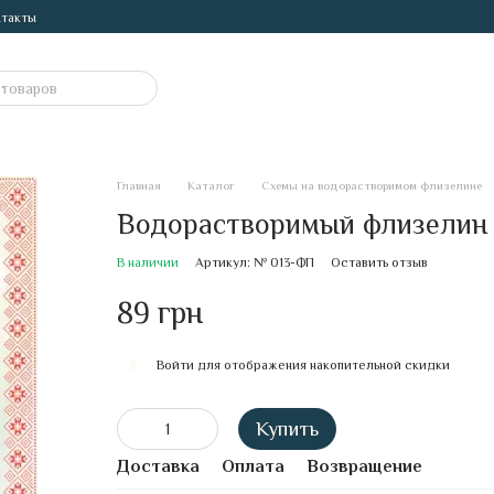
такты
Главная
Каталог
Схемы на водорастворимом флизелине
Водорастворимый флизелин
В наличии
Артикул: № 013-ФП
Оставить отзыв
89 грн
Войти
для отображения накопительной скидки
%
Купить
Доставка
Оплата
Возвращение