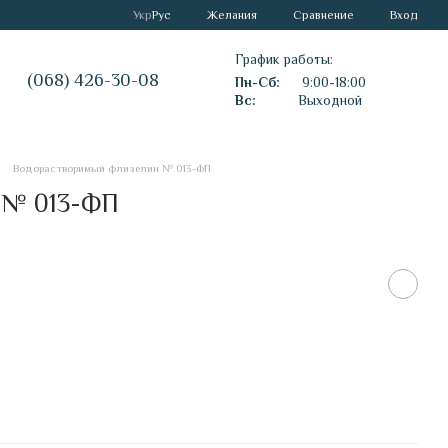
Сравнение
Укр
Рус
Желания
Вход
График работы:
(068) 426-30-08
Пн-Сб:
9:00-18:00
Вс:
Выходной
Водорастворимый флизелин № 013-ФП
 № 013-ФП