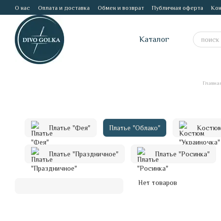
Перейти к основному контенту
О нас
Оплата и доставка
Обмен и возврат
Публичная оферта
Кон
Каталог
Главна
Платье "Фея"
Платье "Облако"
Костюм
Платье "Праздничное"
Платье "Росинка"
Нет товаров