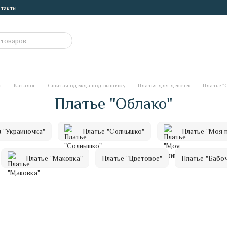
такты
я
Каталог
Сшитая одежда под вышивку
Платья для девочек
Платье "
Платье "Облако"
 "Украиночка"
Платье "Солнышко"
Платье "Моя 
Платье "Маковка"
Платье "Цветовое"
Платье "Бабо