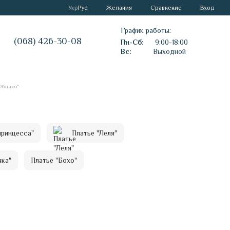
Сравнение
Укр
Рус
Желания
Вход
График работы:
(068) 426-30-08
Пн-Сб:
9:00-18:00
Вс:
Выходной
Облако"
принцесса"
Платье "Леля"
чка"
Платье "Бохо"