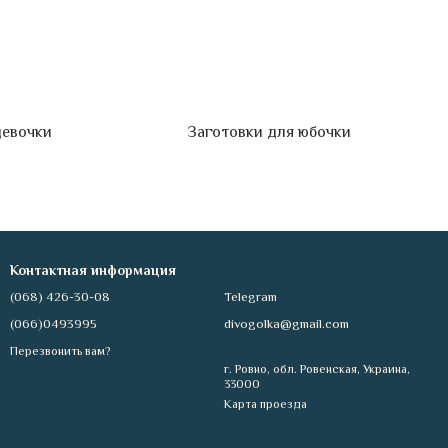
девочки
Заготовки для юбочки
Контактная информация
(068) 426-30-08
Telegram
(066)0493995
divogolka@gmail.com
Перезвонить вам?
г. Ровно, обл. Ровенская, Украина,
33000
Карта проезда