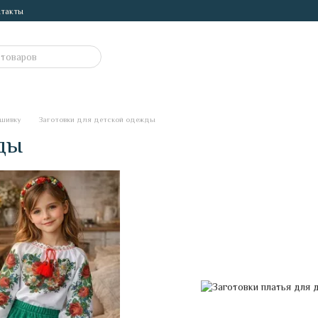
такты
ышивку
Заготовки для детской одежды
ды