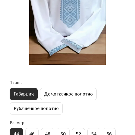
Ткань
Габардин
Домотканное полотно
Рубашечное полотно
Размер
44
46
48
50
52
54
56