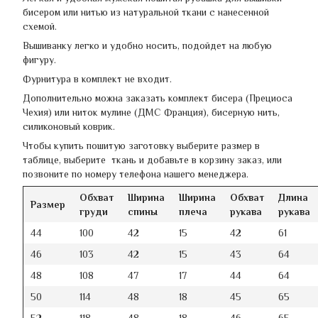
бисером или нитью из натуральной ткани с нанесенной
схемой.
Вышиванку легко и удобно носить, подойдет на любую
фигуру.
Фурнитура в комплект не входит.
Дополнительно можна заказать комплект бисера (Прециоса
Чехия) или ниток мулине (ДМС Франция), бисерную нить,
силиконовый коврик.
Чтобы купить пошитую заготовку выберите размер в
таблице, выберите ткань и добавьте в корзину заказ, или
позвоните по номеру телефона нашего менеджера.
Обхват
Ширина
Ширина
Обхват
Длина
Размер
груди
спины
плеча
рукава
рукава
44
100
42
15
42
61
46
103
42
15
43
64
48
108
47
17
44
64
50
114
48
18
45
65