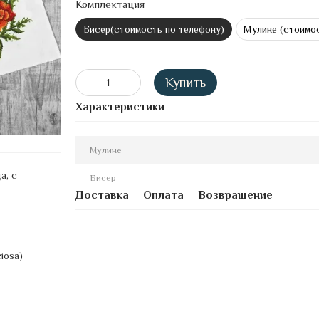
Комплектация
Бисер(стоимость по телефону)
Мулине (стоимос
Купить
Характеристики
Мулине
а, с
Бисер
Доставка
Оплата
Возвращение
iosa)