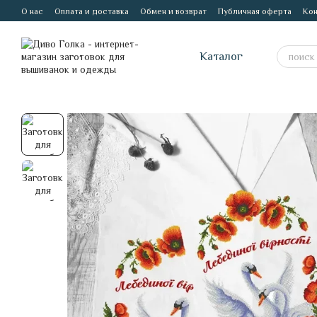
Перейти к основному контенту
О нас
Оплата и доставка
Обмен и возврат
Публичная оферта
Кон
Каталог