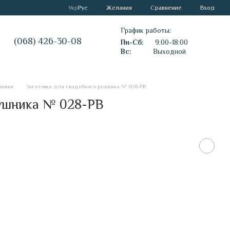
Сравнение
Укр
Рус
Желания
Вход
График работы:
(068) 426-30-08
Пн-Сб:
9:00-18:00
Вс:
Выходной
шники
Заготовка для свадебного рушника № 028-РВ
рушника № 028-РВ