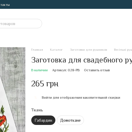
такты
Главная
Каталог
Заготовки для рушников
Весільні ру
Заготовка для свадебного 
В наличии
Артикул: 028-РВ
Оставить отзыв
265 грн
Войти
для отображения накопительной скидки
%
Ткань
Габардин
Домоткане