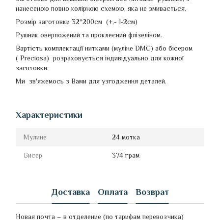
нанесеною повно колірною схемою, яка не змивається.
Розмір заготовки 32*200см (+,- 1-2см)
Рушник оверложений та проклеєний флізеліном.
Вартість комплектації нитками (муліне DMC) або бісером
( Preciosa) розраховується індивідуально для кожної
заготовки.
Ми зв'яжемось з Вами для узгодження деталей.
Характеристики
Мулине
24 мотка
Бисер
374 грам
Доставка
Оплата
Возврат
Новая почта – в отделение (по тарифам перевозчика)