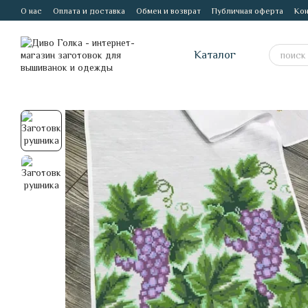
Перейти к основному контенту
О нас
Оплата и доставка
Обмен и возврат
Публичная оферта
Кон
Каталог