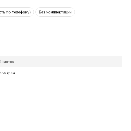
ть по телефону)
Без комплектации
21 моток
366 грам