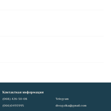
Контактная информация
(068) 426-30-08
Telegram
(066)0493995
divogolka@gmail.com