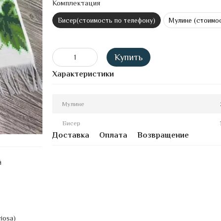
Комплектация
Бисер(стоимость по телефону)
Мулине (стоимос
Купить
Характеристики
Мулине
Бисер
Доставка
Оплата
Возвращение
й
iosa)