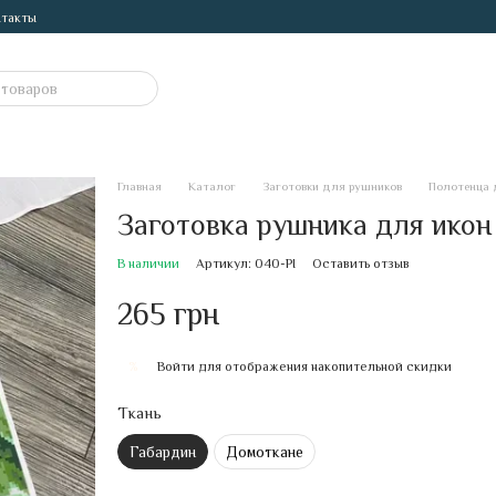
такты
Главная
Каталог
Заготовки для рушников
Полотенца 
Заготовка рушника для икон
В наличии
Артикул: 040-РІ
Оставить отзыв
265 грн
Войти
для отображения накопительной скидки
%
Ткань
Габардин
Домоткане